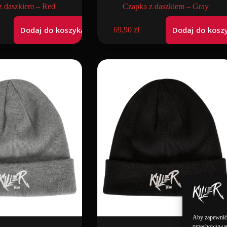
z daszkiem – Red
Czapka z daszkiem – Gray
Dodaj do koszyka
Dodaj do kosz
69,90
zł
Aby zapewnić j
przechowywani