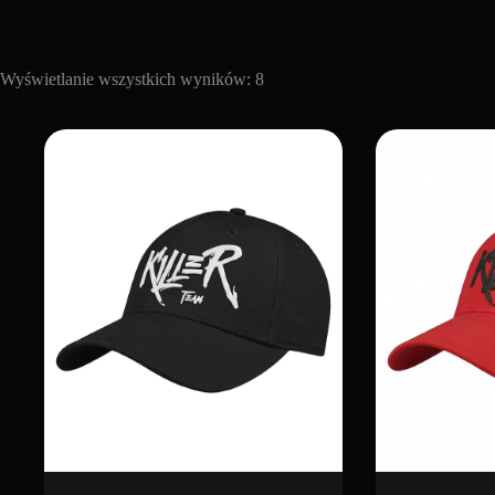
Posortowane
Wyświetlanie wszystkich wyników: 8
według
popularności