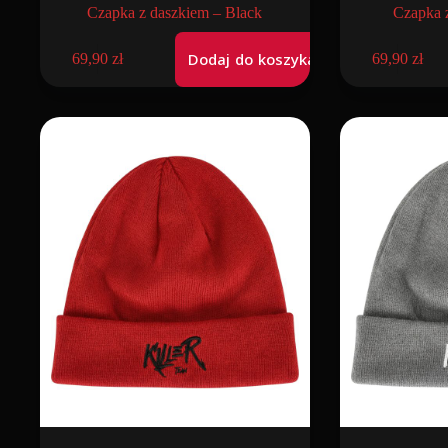
Czapka z daszkiem – Black
Czapka 
Dodaj do koszyka
69,90
zł
69,90
zł