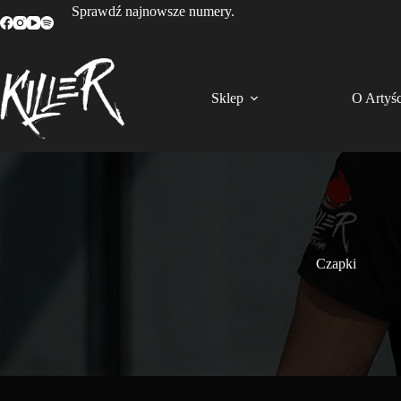
Przejdź
Sprawdź najnowsze numery.
do
treści
Sklep
O Artyśc
Czapki