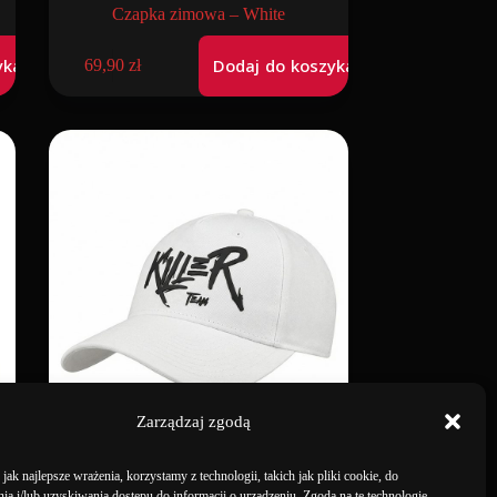
Czapka zimowa – White
yka
Dodaj do koszyka
69,90
zł
Zarządzaj zgodą
ak najlepsze wrażenia, korzystamy z technologii, takich jak pliki cookie, do
a i/lub uzyskiwania dostępu do informacji o urządzeniu. Zgoda na te technologie