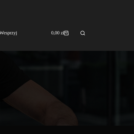
Wesprzyj
0,00
zł
Koszyk