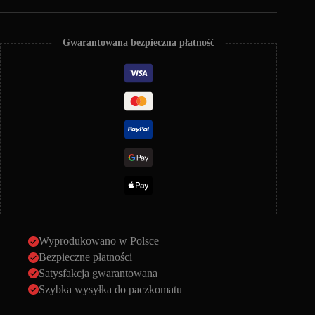
kapturem
Listen
To
Your
Gwarantowana bezpieczna płatność
Killer
-
White
Wyprodukowano w Polsce
Bezpieczne płatności
Satysfakcja gwarantowana
Szybka wysyłka do paczkomatu