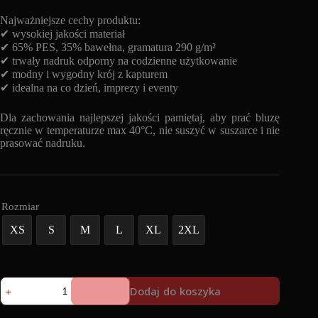
Najważniejsze cechy produktu:
✔ wysokiej jakości materiał
✔ 65% PES, 35% bawełna, gramatura 290 g/m²
✔ trwały nadruk odporny na codzienne użytkowanie
✔ modny i wygodny krój z kapturem
✔ idealna na co dzień, imprezy i eventy
Dla zachowania najlepszej jakości pamiętaj, aby prać bluzę
ręcznie w temperaturze max 40°C, nie suszyć w suszarce i nie
prasować nadruku.
Rozmiar
XS
S
M
L
XL
2XL
ilość
Dodaj do koszyka
Bluza
z