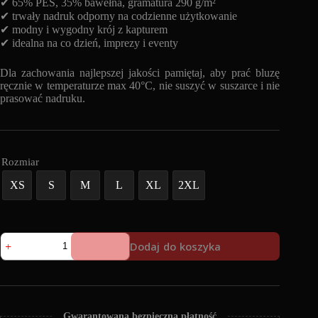
✔ 65% PES, 35% bawełna, gramatura 290 g/m²
✔ trwały nadruk odporny na codzienne użytkowanie
✔ modny i wygodny krój z kapturem
✔ idealna na co dzień, imprezy i eventy
Dla zachowania najlepszej jakości pamiętaj, aby prać bluzę
ręcznie w temperaturze max 40°C, nie suszyć w suszarce i nie
prasować nadruku.
Rozmiar
XS
S
M
L
XL
2XL
ilość
Dodaj do koszyka
Bluza
z
kapturem
Lose
Control
-
Gwarantowana bezpieczna płatność