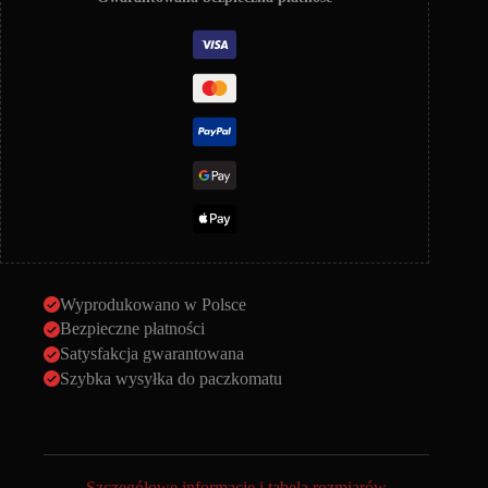
Black
Wyprodukowano w Polsce
Bezpieczne płatności
Satysfakcja gwarantowana
Szybka wysyłka do paczkomatu
Szczegółowe informacje i tabela rozmiarów